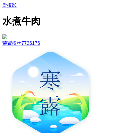
爱摄影
水煮牛肉
荣耀粉丝7726176