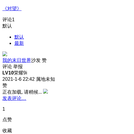
《对望》
评论
1
默认
默认
最新
我的末日世界
沙发
赞
评论
举报
LV10
荣耀9i
2021-1-6 22:42
属地未知
赞
正在加载, 请稍候...
发表评论…
1
点赞
收藏