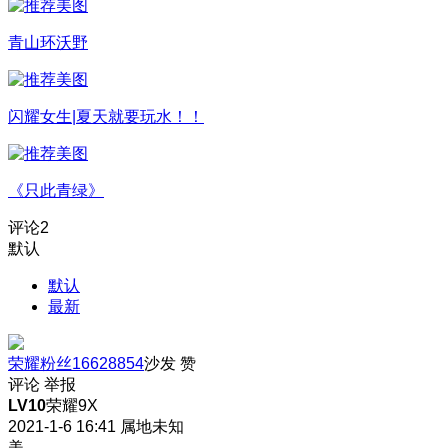
青山环沃野
闪耀女生|夏天就要玩水！！
《只此青绿》
评论
2
默认
默认
最新
荣耀粉丝16628854
沙发
赞
评论
举报
LV10
荣耀9X
2021-1-6 16:41
属地未知
美