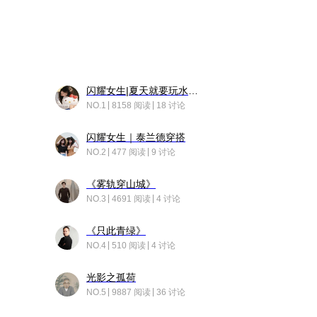
闪耀女生|夏天就要玩水！！
NO.1
8158 阅读
18 讨论
闪耀女生｜泰兰德穿搭
NO.2
477 阅读
9 讨论
《雾轨穿山城》
NO.3
4691 阅读
4 讨论
《只此青绿》
NO.4
510 阅读
4 讨论
光影之孤荷
NO.5
9887 阅读
36 讨论