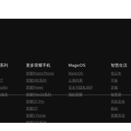
N系列
更多荣耀手机
MagicOS
智慧生活
荣耀Robot Phone
MagicOS
笔记本
RT
荣耀X80系列
公测内测
平板
urbo
荣耀Power
安全与隐私保护
穿戴
游戏本
荣耀Play10系列
我的荣耀
智慧屏
荣耀GT Pro
耳机音箱
荣耀GT
路由
荣耀V Purse
荣耀亲选
荣耀X70系列
与隐私的声明
关于cookies
法律信息