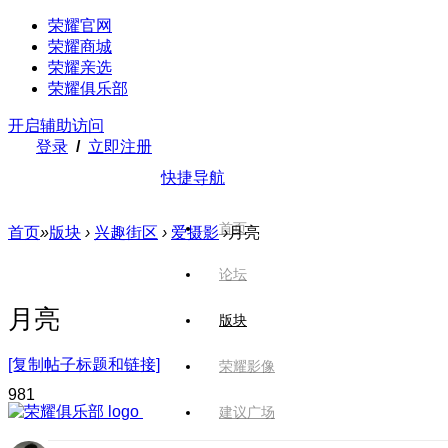
荣耀官网
荣耀商城
荣耀亲选
荣耀俱乐部
开启辅助访问
登录
/
立即注册
快捷导航
首页
首页
»
版块
›
兴趣街区
›
爱摄影
›
月亮
论坛
月亮
版块
[复制帖子标题和链接]
荣耀影像
98
1
建议广场