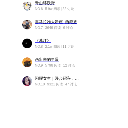
青山环沃野
NO.6
5.9w 阅读
33 讨论
喜马拉雅大断崖_西藏旅行日记
NO.7
3649 阅读
6 讨论
《暮汀》
NO.8
2.1w 阅读
11 讨论
画出来的早晨
NO.9
5798 阅读
12 讨论
闪耀女生｜漫步绍兴，寻找藏在老街的江南温柔
NO.10
9321 阅读
47 讨论