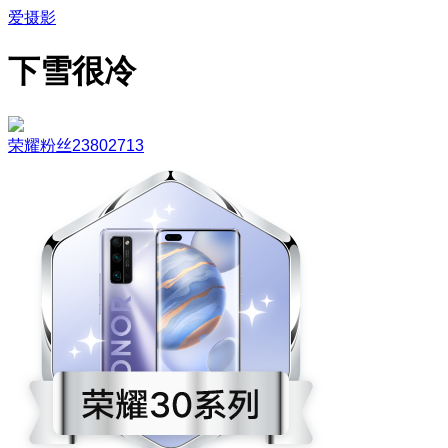
爱摄影
下雪很冷
荣耀粉丝23802713