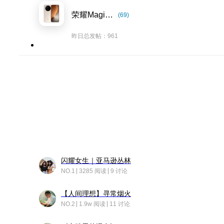
荣耀Magic8系列
(69)
昨日总发帖：961
闪耀女生｜亚马逊丛林
NO.1
3285 阅读
9 讨论
【人间理想】寻常烟火
NO.2
1.9w 阅读
11 讨论