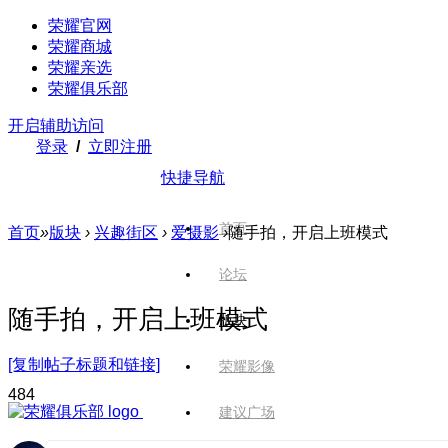
荣耀官网
荣耀商城
荣耀亲选
荣耀俱乐部
开启辅助访问
登录
/
立即注册
快捷导航
首页
首页
»
版块
›
兴趣街区
›
爱摄影
›
随手拍，开启上班模式
论坛
随手拍，开启上班模式
版块
[复制帖子标题和链接]
荣耀影像
48
4
建议广场