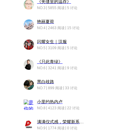
《夹缝里的温存》
NO.3
5855 阅读
5 讨论
艳丽夏荷
NO.4
2463 阅读
15 讨论
闪耀女生｜汉服
NO.5
3109 阅读
5 讨论
《只此青绿》
NO.6
3241 阅读
9 讨论
黑白歧路
NO.7
899 阅读
33 讨论
小里约热内卢
NO.8
4123 阅读
22 讨论
满满仪式感，荣耀新系统增加了个升级故事
NO.9
1774 阅读
0 讨论