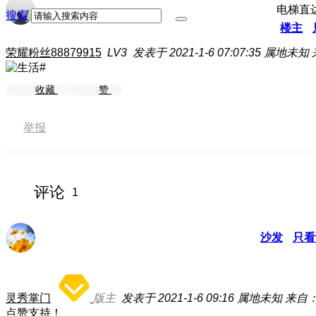
电梯直
搜索
楼主
荣耀粉丝88879915
LV3
发表于 2021-1-6 07:07:35
属地未知
收藏
赞
举报
评论
1
沙发
只看
灵秀掌门
版主
发表于 2021-1-6 09:16
属地未知
来自
点赞支持！