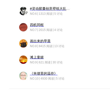
#灵动胶囊创意壁纸大乱斗#脑洞不限形式，灵感不分边界，体验追赛的快乐！
NO.6
1313 阅读
5 讨论
四机同框
NO.7
2015 阅读
4 讨论
画出来的早晨
NO.8
8415 阅读
13 讨论
滩上童嬉
NO.9
621 阅读
30 讨论
《夹缝里的温存》
NO.10
4930 阅读
5 讨论