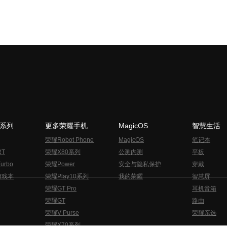
N系列
更多荣耀手机
MagicOS
智慧生活
荣耀Robot Phone
MagicOS
笔记本
RT
荣耀X80系列
公测内测
平板
urbo
荣耀Power
安全与隐私保护
穿戴
游戏本
荣耀Play10系列
我的荣耀
智慧屏
荣耀GT Pro
耳机音箱
荣耀GT
路由
荣耀V Purse
荣耀亲选
荣耀X70系列