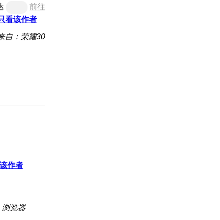
达
前往
只看该作者
来自：荣耀30
该作者
：浏览器