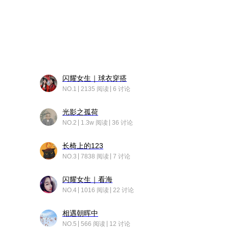
闪耀女生｜球衣穿搭
NO.1
2135 阅读
6 讨论
光影之孤荷
NO.2
1.3w 阅读
36 讨论
长椅上的123
NO.3
7838 阅读
7 讨论
闪耀女生｜看海
NO.4
1016 阅读
22 讨论
相遇朝晖中
NO.5
566 阅读
12 讨论