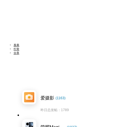
发表
打赏
分享
爱摄影
(1163)
昨日总发帖：1789