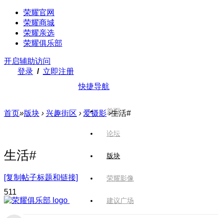
荣耀官网
荣耀商城
荣耀亲选
荣耀俱乐部
开启辅助访问
登录
/
立即注册
快捷导航
首页
首页
»
版块
›
兴趣街区
›
爱摄影
›
生活#
论坛
生活#
版块
[复制帖子标题和链接]
荣耀影像
51
1
建议广场