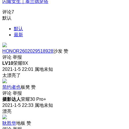
闪耀女生｜泰兰德穿搭
评论
7
默认
默认
最新
HONOR2602029518928
沙发
赞
评论
举报
LV10
荣耀8X
2021-1-5 22:01
属地未知
太漂亮了
简约者也
板凳
赞
评论
举报
摄影达人
荣耀30 Pro+
2021-1-5 22:33
属地未知
漂亮
耿胜华
地板
赞