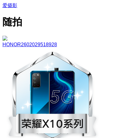
爱摄影
随拍
HONOR2602029518928