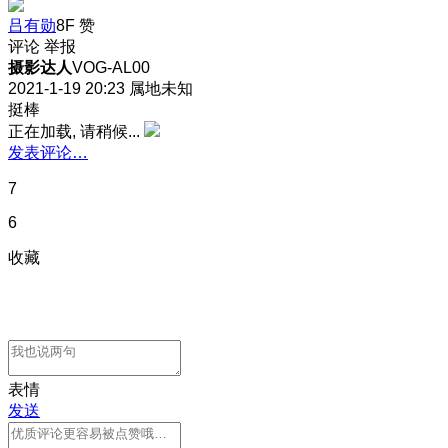
吕有勋
8F
赞
评论
举报
摄影达人
VOG-AL00
2021-1-19 20:23
属地未知
挺棒
正在加载, 请稍候...
发表评论…
7
6
收藏
表情
发送