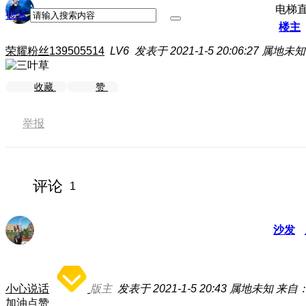
电梯
搜索
楼主
荣耀粉丝139505514
LV6
发表于 2021-1-5 20:06:27
属地未知
收藏
赞
举报
评论
1
沙发
小心说话
版主
发表于 2021-1-5 20:43
属地未知
来自：
加油点赞