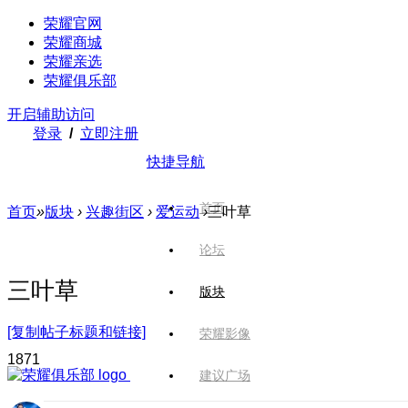
荣耀官网
荣耀商城
荣耀亲选
荣耀俱乐部
开启辅助访问
登录
/
立即注册
快捷导航
首页
首页
»
版块
›
兴趣街区
›
爱运动
›
三叶草
论坛
三叶草
版块
[复制帖子标题和链接]
荣耀影像
187
1
建议广场