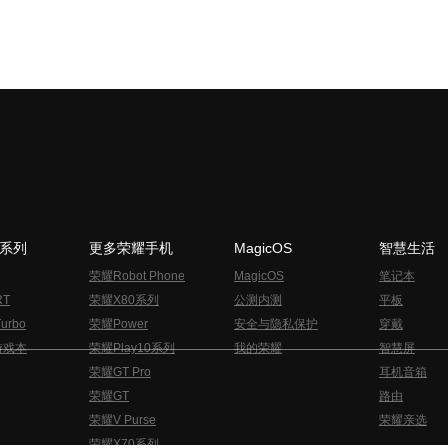
N系列
更多荣耀手机
MagicOS
智慧生活
荣耀Robot Phone
MagicOS
笔记本
RT
荣耀X80系列
公测内测
平板
urbo
荣耀Power
安全与隐私保护
穿戴
游戏本
荣耀Play10系列
我的荣耀
智慧屏
荣耀GT Pro
耳机音箱
荣耀GT
路由
荣耀V Purse
荣耀亲选
荣耀X70系列