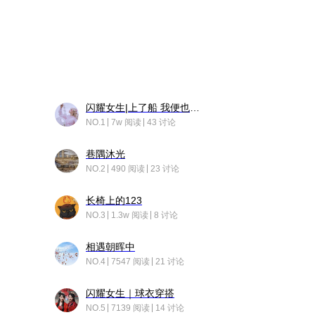
闪耀女生|上了船 我便也成了故事中的人
NO.1
7w 阅读
43 讨论
巷隅沐光
NO.2
490 阅读
23 讨论
长椅上的123
NO.3
1.3w 阅读
8 讨论
相遇朝晖中
NO.4
7547 阅读
21 讨论
闪耀女生｜球衣穿搭
NO.5
7139 阅读
14 讨论