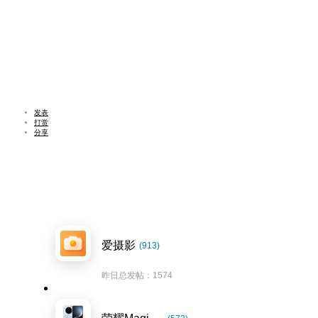
发表
打赏
分享
爱摄影
(913)
昨日总发帖：1574