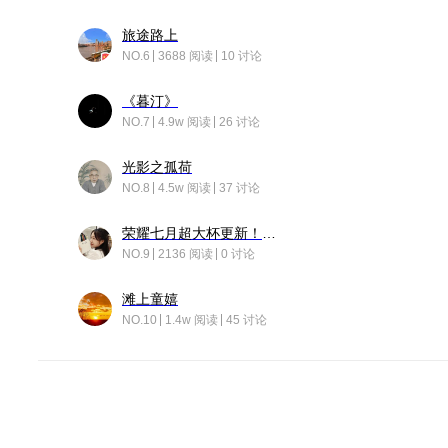
旅途路上
NO.6
3688 阅读
10 讨论
《暮汀》
NO.7
4.9w 阅读
26 讨论
光影之孤荷
NO.8
4.5w 阅读
37 讨论
荣耀七月超大杯更新！后台堆叠动画太丝滑！
NO.9
2136 阅读
0 讨论
滩上童嬉
NO.10
1.4w 阅读
45 讨论