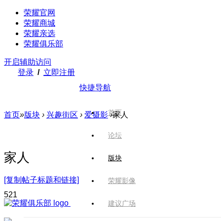
荣耀官网
荣耀商城
荣耀亲选
荣耀俱乐部
开启辅助访问
登录
/
立即注册
快捷导航
首页
首页
»
版块
›
兴趣街区
›
爱摄影
›
家人
论坛
家人
版块
[复制帖子标题和链接]
荣耀影像
52
1
建议广场