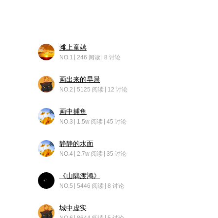
滩上童嬉
NO.1
246 阅读
8 讨论
画出来的早晨
NO.2
5125 阅读
12 讨论
画中捕鱼
NO.3
1.5w 阅读
45 讨论
静静的水面
NO.4
2.7w 阅读
35 讨论
《山隅渡鸿》
NO.5
5446 阅读
8 讨论
城中虚实