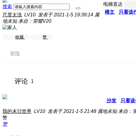
电梯直达
搜索
楼主
只看该
尺度太浅
LV10
发表于 2021-1-5 19:39:14
属
地未知
来自：荣耀V20
收藏
赞
举报
评论
1
沙发
只看该
我的末日世界
LV10
发表于 2021-1-5 21:48
属地未知
来自：荣
赞
赞