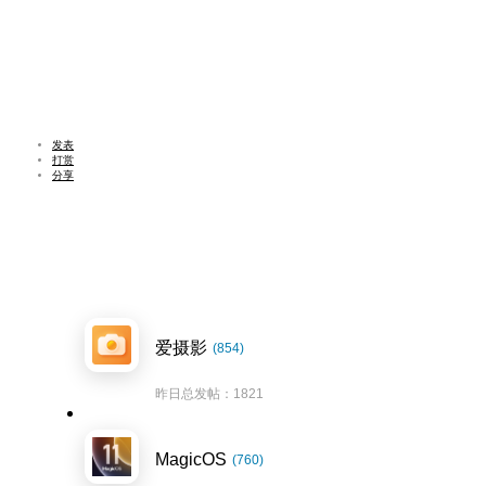
发表
打赏
分享
爱摄影
(854)
昨日总发帖：1821
MagicOS
(760)