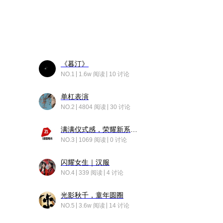
《暮汀》
NO.1
1.6w 阅读
10 讨论
单杠表演
NO.2
4804 阅读
30 讨论
满满仪式感，荣耀新系统增加了个升级故事
NO.3
1069 阅读
0 讨论
闪耀女生｜汉服
NO.4
339 阅读
4 讨论
光影秋千，童年圆圈
NO.5
3.6w 阅读
14 讨论