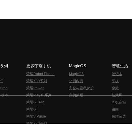
N系列
更多荣耀手机
MagicOS
智慧生活
荣耀Robot Phone
MagicOS
笔记本
RT
荣耀X80系列
公测内测
平板
urbo
荣耀Power
安全与隐私保护
穿戴
游戏本
荣耀Play10系列
我的荣耀
智慧屏
荣耀GT Pro
耳机音箱
荣耀GT
路由
荣耀V Purse
荣耀亲选
荣耀X70系列
与隐私的声明
关于cookies
法律信息