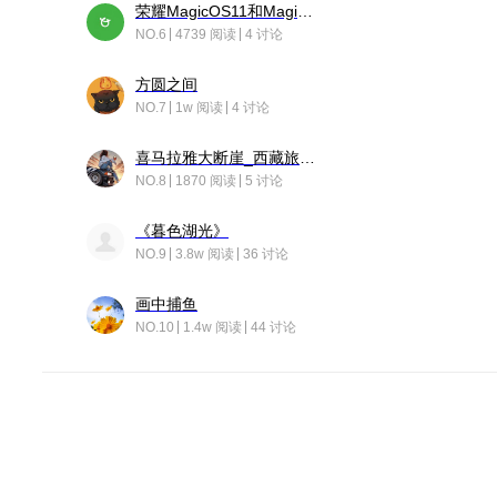
荣耀MagicOS11和Magic10之间直观的区别是啥呢？
NO.6
4739 阅读
4 讨论
方圆之间
NO.7
1w 阅读
4 讨论
喜马拉雅大断崖_西藏旅行日记
NO.8
1870 阅读
5 讨论
《暮色湖光》
NO.9
3.8w 阅读
36 讨论
画中捕鱼
NO.10
1.4w 阅读
44 讨论