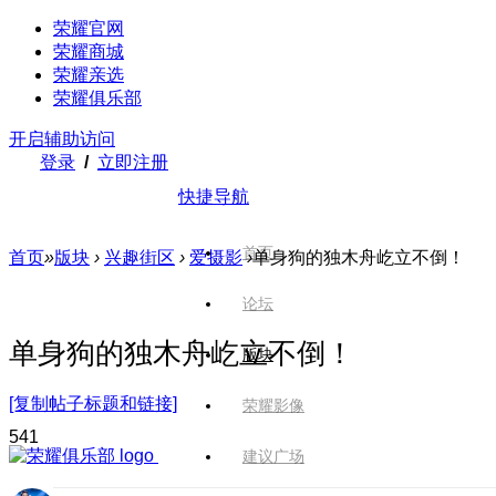
荣耀官网
荣耀商城
荣耀亲选
荣耀俱乐部
开启辅助访问
登录
/
立即注册
快捷导航
首页
首页
»
版块
›
兴趣街区
›
爱摄影
›
单身狗的独木舟屹立不倒！
论坛
单身狗的独木舟屹立不倒！
版块
[复制帖子标题和链接]
荣耀影像
54
1
建议广场