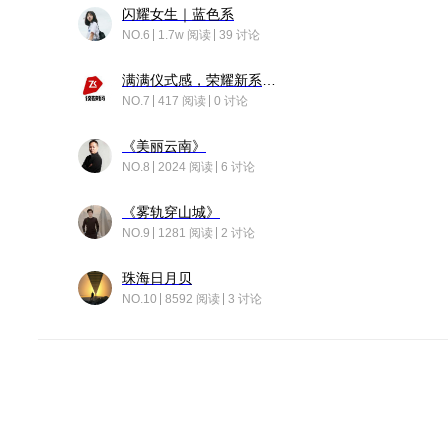
闪耀女生｜蓝色系
NO.6
1.7w 阅读
39 讨论
满满仪式感，荣耀新系统增加了个升级故事
NO.7
417 阅读
0 讨论
《美丽云南》
NO.8
2024 阅读
6 讨论
《雾轨穿山城》
NO.9
1281 阅读
2 讨论
珠海日月贝
NO.10
8592 阅读
3 讨论