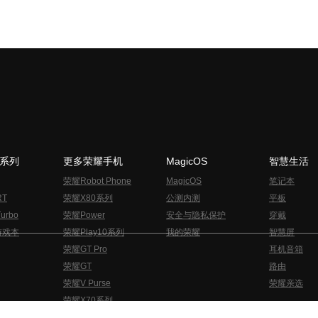
N系列
更多荣耀手机
MagicOS
智慧生活
荣耀Robot Phone
MagicOS
笔记本
RT
荣耀X80系列
公测内测
平板
urbo
荣耀Power
安全与隐私保护
穿戴
游戏本
荣耀Play10系列
我的荣耀
智慧屏
荣耀GT Pro
耳机音箱
荣耀GT
路由
荣耀V Purse
荣耀亲选
荣耀X70系列
与隐私的声明
关于cookies
法律信息