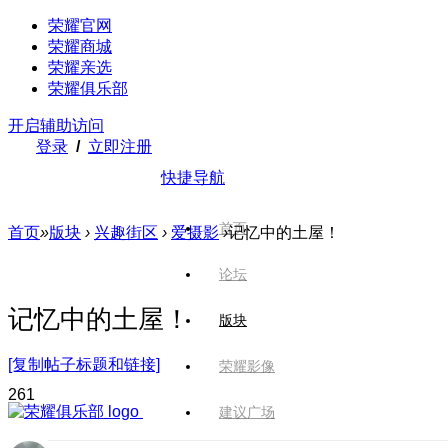
荣耀官网
荣耀商城
荣耀亲选
荣耀俱乐部
开启辅助访问
登录
/
立即注册
快捷导航
首页
首页
»
版块
›
兴趣街区
›
爱摄影
›
记忆中的土屋！
论坛
记忆中的土屋！
版块
[复制帖子标题和链接]
荣耀影像
26
1
建议广场