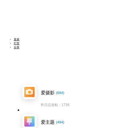
发表
打赏
分享
爱摄影
(684)
昨日总发帖：1736
爱主题
(494)