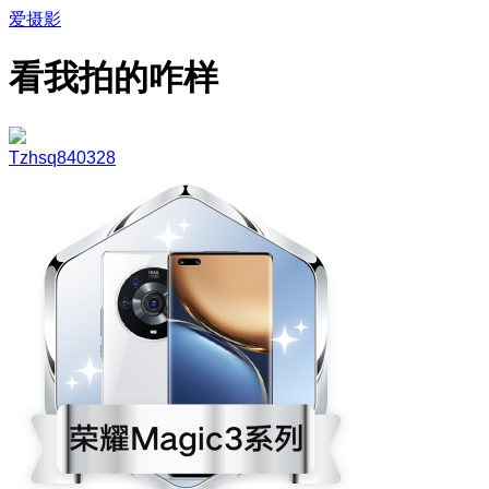
爱摄影
看我拍的咋样
Tzhsq840328