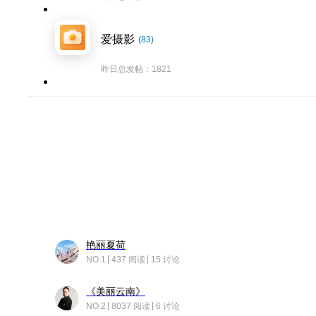
爱摄影
(83)
昨日总发帖：1821
艳丽夏荷
NO.1
437 阅读
15 讨论
《美丽云南》
NO.2
8037 阅读
6 讨论