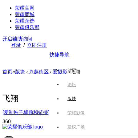
荣耀官网
荣耀商城
荣耀亲选
荣耀俱乐部
开启辅助访问
登录
/
立即注册
快捷导航
首页
首页
»
版块
›
兴趣街区
›
爱摄影
›
飞翔
论坛
飞翔
版块
[复制帖子标题和链接]
荣耀影像
36
0
建议广场