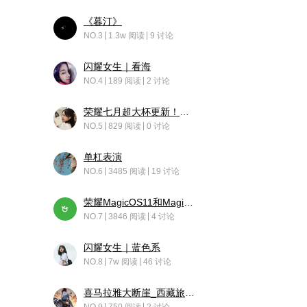
《暮汀》
NO.3
1.3w 阅读
9 讨论
闪耀女生｜看海
NO.4
189 阅读
2 讨论
荣耀七月超大杯更新！后台堆叠动画太丝滑！
NO.5
829 阅读
0 讨论
单杠表演
NO.6
3485 阅读
19 讨论
荣耀MagicOS11和Magic10之间直观的区别是啥呢？
NO.7
3846 阅读
4 讨论
闪耀女生｜蓝色系
NO.8
7w 阅读
46 讨论
喜马拉雅大断崖_西藏旅行日记