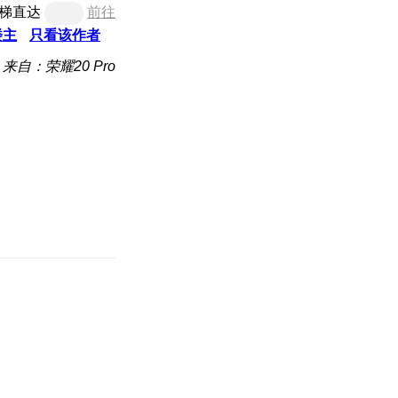
梯直达
前往
楼主
只看该作者
来自：荣耀20 Pro