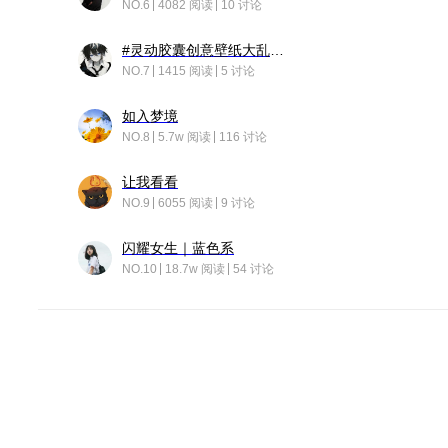
NO.6
4082 阅读
10 讨论
#灵动胶囊创意壁纸大乱斗#脑洞不限形式，灵感不分边界，体验追赛的快乐！
NO.7
1415 阅读
5 讨论
如入梦境
NO.8
5.7w 阅读
116 讨论
让我看看
NO.9
6055 阅读
9 讨论
闪耀女生｜蓝色系
NO.10
18.7w 阅读
54 讨论