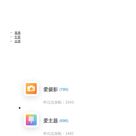
发表
打赏
分享
爱摄影
(780)
昨日总发帖：1643
爱主题
(696)
昨日总发帖：1482