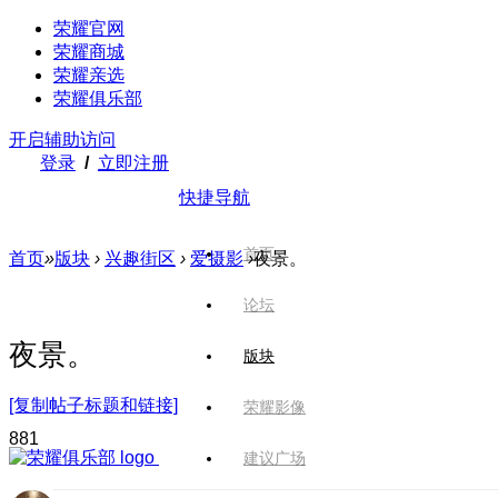
荣耀官网
荣耀商城
荣耀亲选
荣耀俱乐部
开启辅助访问
登录
/
立即注册
快捷导航
首页
首页
»
版块
›
兴趣街区
›
爱摄影
›
夜景。
论坛
夜景。
版块
[复制帖子标题和链接]
荣耀影像
88
1
建议广场