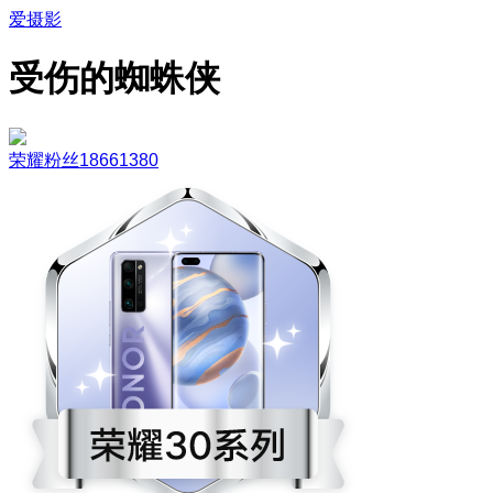
爱摄影
受伤的蜘蛛侠
荣耀粉丝18661380