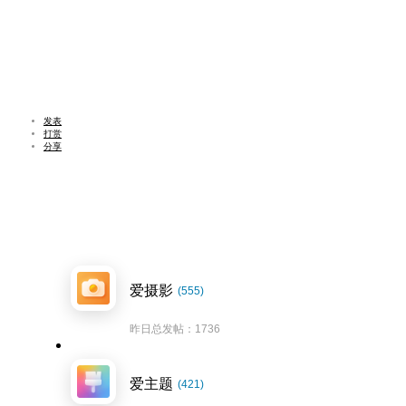
发表
打赏
分享
爱摄影
(555)
昨日总发帖：1736
爱主题
(421)