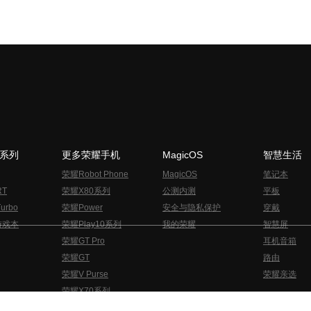
N系列
更多荣耀手机
MagicOS
智慧生活
荣耀Robot Phone
MagicOS
笔记本
RT
荣耀X80系列
公测内测
平板
urbo
荣耀Power
安全与隐私保护
穿戴
游戏本
荣耀Play10系列
我的荣耀
智慧屏
荣耀GT Pro
耳机音箱
荣耀GT
路由
荣耀V Purse
荣耀亲选
荣耀X70系列
与隐私的声明
关于cookies
法律信息