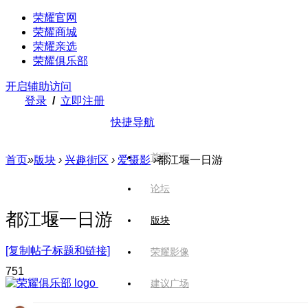
荣耀官网
荣耀商城
荣耀亲选
荣耀俱乐部
开启辅助访问
登录
/
立即注册
快捷导航
首页
首页
»
版块
›
兴趣街区
›
爱摄影
›
都江堰一日游
论坛
都江堰一日游
版块
[复制帖子标题和链接]
荣耀影像
75
1
建议广场