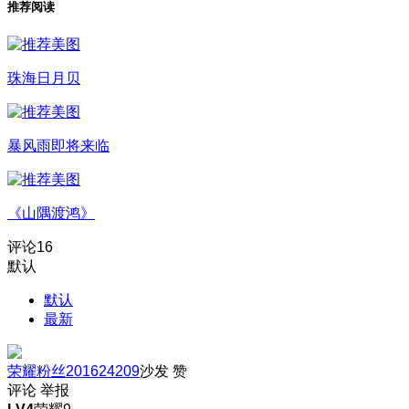
推荐阅读
珠海日月贝
暴风雨即将来临
《山隅渡鸿》
评论
16
默认
默认
最新
荣耀粉丝201624209
沙发
赞
评论
举报