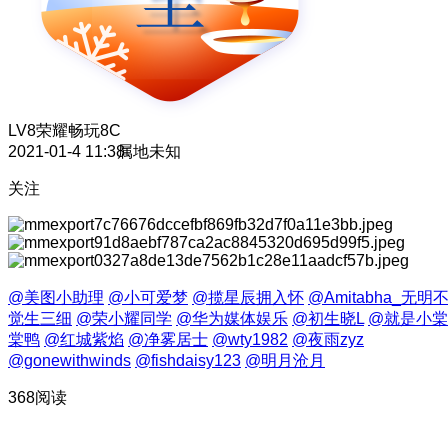
LV8
荣耀畅玩8C
2021-01-4 11:38
属地未知
关注
@美图小助理
@小可爱梦
@揽星辰拥入怀
@Amitabha_无明
觉生三细
@荣小耀同学
@华为媒体娱乐
@初生晓L
@就是小棠
棠鸭
@红城紫焰
@净雾居士
@wty1982
@夜雨zyz
@gonewithwinds
@fishdaisy123
@明月沧月
368阅读