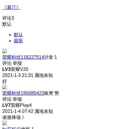
《暮汀》
评论
3
默认
默认
最新
荣耀粉丝116227514
沙发
1
评论
举报
LV3
荣耀V20
2021-1-3 21:31
属地未知
好
荣耀粉丝195085423
板凳
赞
评论
举报
LV7
荣耀Play4
2021-1-4 07:42
属地未知
谢谢捧场！