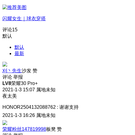
闪耀女生｜球衣穿搭
评论
15
默认
默认
最新
刈丶先生
沙发
赞
评论
举报
LV8
荣耀30 Pro+
2021-1-3 15:07
属地未知
夜太美
HONOR2504132088762
:
谢谢支持
2021-1-3 16:26
属地未知
荣耀粉丝147819998
板凳
赞