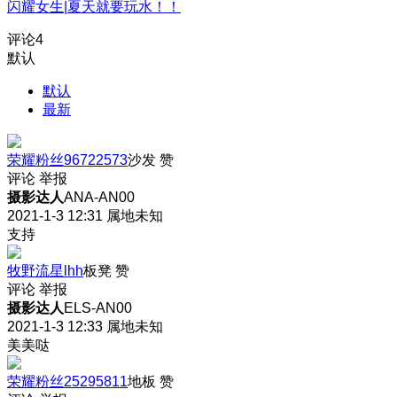
闪耀女生|夏天就要玩水！！
评论
4
默认
默认
最新
荣耀粉丝96722573
沙发
赞
评论
举报
摄影达人
ANA-AN00
2021-1-3 12:31
属地未知
支持
牧野流星lhh
板凳
赞
评论
举报
摄影达人
ELS-AN00
2021-1-3 12:33
属地未知
美美哒
荣耀粉丝25295811
地板
赞