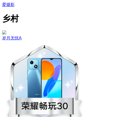
爱摄影
乡村
岁月无忧A