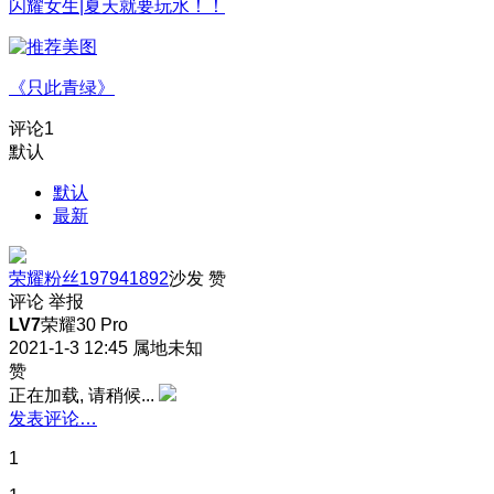
闪耀女生|夏天就要玩水！！
《只此青绿》
评论
1
默认
默认
最新
荣耀粉丝197941892
沙发
赞
评论
举报
LV7
荣耀30 Pro
2021-1-3 12:45
属地未知
赞
正在加载, 请稍候...
发表评论…
1