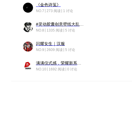
《金色诗笺》
NO.7
273 阅读
1 讨论
#灵动胶囊创意壁纸大乱斗#脑洞不限形式，灵感不分边界，体验追赛的快乐！
NO.8
1335 阅读
5 讨论
闪耀女生｜汉服
NO.9
2609 阅读
5 讨论
满满仪式感，荣耀新系统增加了个升级故事
NO.10
1692 阅读
0 讨论