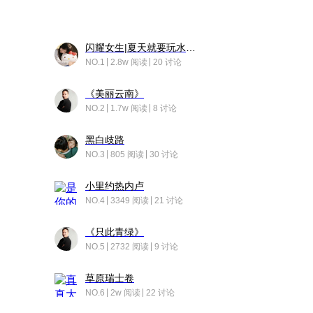
闪耀女生|夏天就要玩水！！
NO.1
2.8w 阅读
20 讨论
《美丽云南》
NO.2
1.7w 阅读
8 讨论
黑白歧路
NO.3
805 阅读
30 讨论
小里约热内卢
NO.4
3349 阅读
21 讨论
《只此青绿》
NO.5
2732 阅读
9 讨论
草原瑞士卷
NO.6
2w 阅读
22 讨论