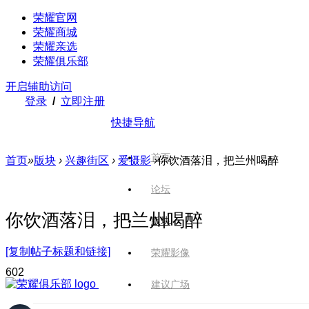
荣耀官网
荣耀商城
荣耀亲选
荣耀俱乐部
开启辅助访问
登录
/
立即注册
快捷导航
首页
首页
»
版块
›
兴趣街区
›
爱摄影
›
你饮酒落泪，把兰州喝醉
论坛
你饮酒落泪，把兰州喝醉
版块
[复制帖子标题和链接]
荣耀影像
60
2
建议广场