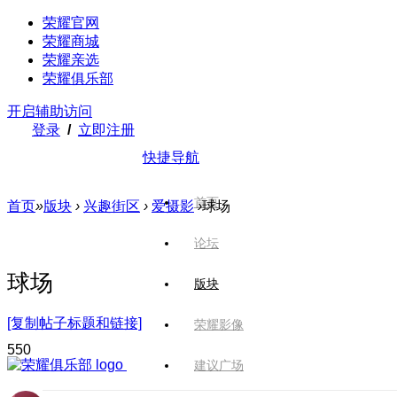
荣耀官网
荣耀商城
荣耀亲选
荣耀俱乐部
开启辅助访问
登录
/
立即注册
快捷导航
首页
首页
»
版块
›
兴趣街区
›
爱摄影
›
球场
论坛
球场
版块
[复制帖子标题和链接]
荣耀影像
55
0
建议广场