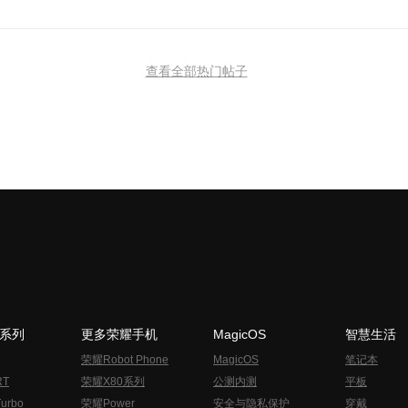
查看全部热门帖子
N系列
更多荣耀手机
MagicOS
智慧生活
荣耀Robot Phone
MagicOS
笔记本
RT
荣耀X80系列
公测内测
平板
urbo
荣耀Power
安全与隐私保护
穿戴