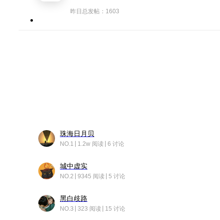
昨日总发帖：1603
珠海日月贝
NO.1
1.2w 阅读
6 讨论
城中虚实
NO.2
9345 阅读
5 讨论
黑白歧路
NO.3
323 阅读
15 讨论