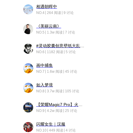
相遇朝晖中
NO.4
264 阅读
9 讨论
《美丽云南》
NO.5
1.3w 阅读
7 讨论
#灵动胶囊创意壁纸大乱斗#脑洞不限形式，灵感不分边界，体验追赛的快乐！
NO.6
1182 阅读
5 讨论
画中捕鱼
NO.7
1.6w 阅读
45 讨论
如入梦境
NO.8
3.7w 阅读
105 讨论
【荣耀Magic7 Pro】火舞惊鸿
NO.9
4.2w 阅读
25 讨论
闪耀女生｜汉服
NO.10
449 阅读
4 讨论