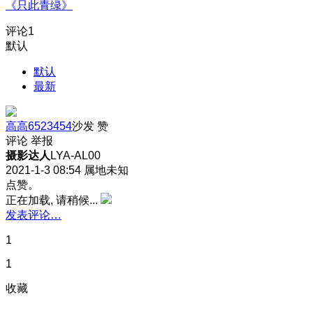
《只此青绿》
评论
1
默认
默认
最新
高高6523454
沙发
赞
评论
举报
摄影达人
LYA-AL00
2021-1-3 08:54
属地未知
点赞。
正在加载, 请稍候...
发表评论…
1
1
收藏