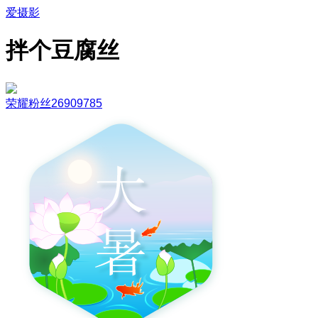
爱摄影
拌个豆腐丝
荣耀粉丝26909785