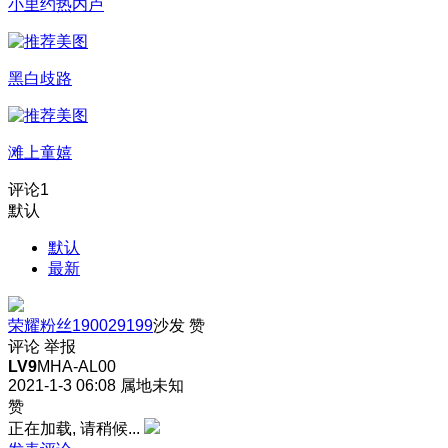
小里约热内卢
黑白歧路
滩上童嬉
评论
1
默认
默认
最新
荣耀粉丝190029199
沙发
赞
评论
举报
LV9
MHA-AL00
2021-1-3 06:08
属地未知
赞
正在加载, 请稍候...