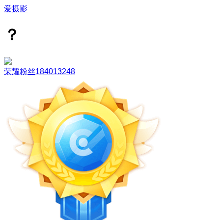
爱摄影
？
荣耀粉丝184013248