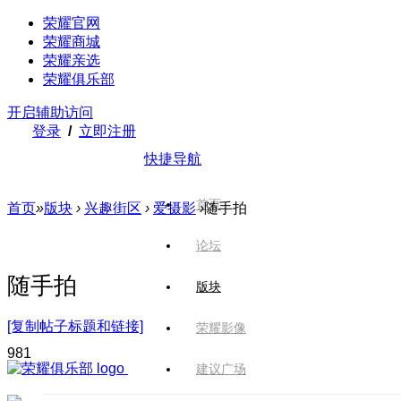
荣耀官网
荣耀商城
荣耀亲选
荣耀俱乐部
开启辅助访问
登录
/
立即注册
快捷导航
首页
首页
»
版块
›
兴趣街区
›
爱摄影
›
随手拍
论坛
随手拍
版块
[复制帖子标题和链接]
荣耀影像
98
1
建议广场