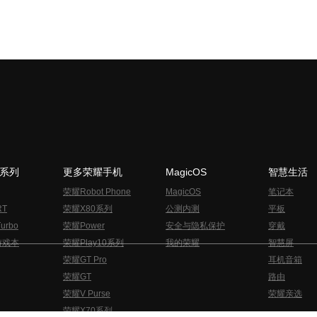
N系列
更多荣耀手机
MagicOS
智慧生活
荣耀Robot Phone
MagicOS
笔记本
RT
荣耀X80系列
公测内测
平板
urbo
荣耀Power
安全与隐私保护
穿戴
游戏本
荣耀Play10系列
我的荣耀
智慧屏
荣耀GT Pro
耳机音箱
荣耀GT
路由
荣耀V Purse
荣耀亲选
荣耀X70系列