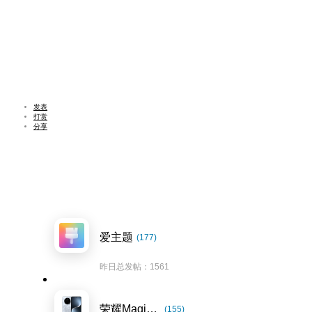
发表
打赏
分享
爱主题
(177)
昨日总发帖：1561
荣耀Magic7系列
(155)