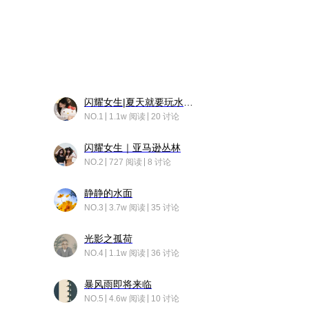
闪耀女生|夏天就要玩水！！
NO.1
1.1w 阅读
20 讨论
闪耀女生｜亚马逊丛林
NO.2
727 阅读
8 讨论
静静的水面
NO.3
3.7w 阅读
35 讨论
光影之孤荷
NO.4
1.1w 阅读
36 讨论
暴风雨即将来临
NO.5
4.6w 阅读
10 讨论