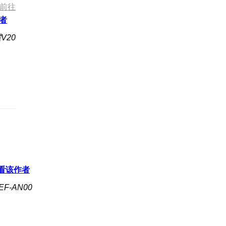
前往
者
V20
看该作者
F-AN00