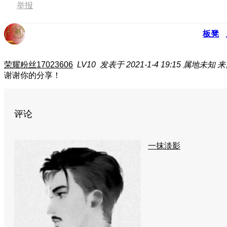
举报
板凳
荣耀粉丝17023606
LV10
发表于 2021-1-4 19:15
属地未知
来
谢谢你的分享！
评论
一抹淡影