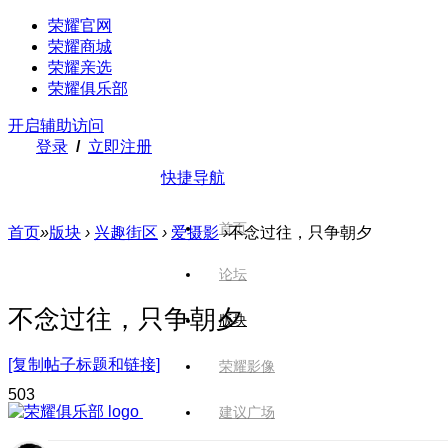
荣耀官网
荣耀商城
荣耀亲选
荣耀俱乐部
开启辅助访问
登录
/
立即注册
快捷导航
首页
首页
»
版块
›
兴趣街区
›
爱摄影
›
不念过往，只争朝夕
论坛
不念过往，只争朝夕
版块
[复制帖子标题和链接]
荣耀影像
50
3
建议广场