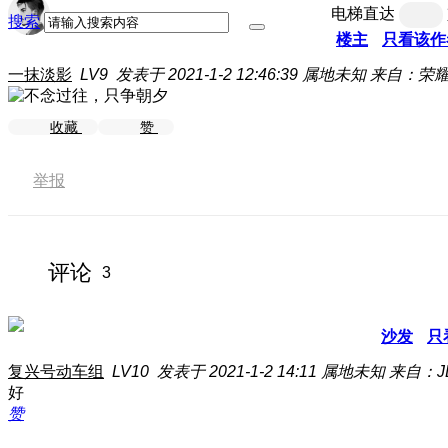
电梯直达
搜索
楼主
只看该作
一抹淡影
LV9
发表于 2021-1-2 12:46:39
属地未知
来自：荣耀
收藏
赞
举报
评论
3
沙发
只
复兴号动车组
LV10
发表于 2021-1-2 14:11
属地未知
来自：JE
好
赞