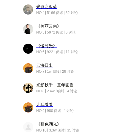
光影之孤荷
NO.4
5166 阅读
32 讨论
《美丽云南》
NO.5
5972 阅读
6 讨论
《慢时光》
NO.6
9221 阅读
11 讨论
云海日出
NO.7
1w 阅读
29 讨论
光影秋千，童年圆圈
NO.8
2.4w 阅读
14 讨论
让我看看
NO.9
980 阅读
4 讨论
《暮色湖光》
NO.10
3.3w 阅读
35 讨论