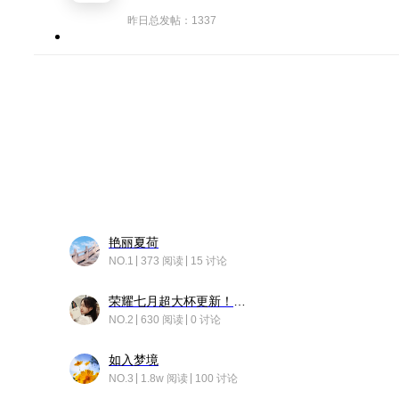
昨日总发帖：1337
艳丽夏荷
NO.1
373 阅读
15 讨论
荣耀七月超大杯更新！后台堆叠动画太丝滑！
NO.2
630 阅读
0 讨论
如入梦境
NO.3
1.8w 阅读
100 讨论