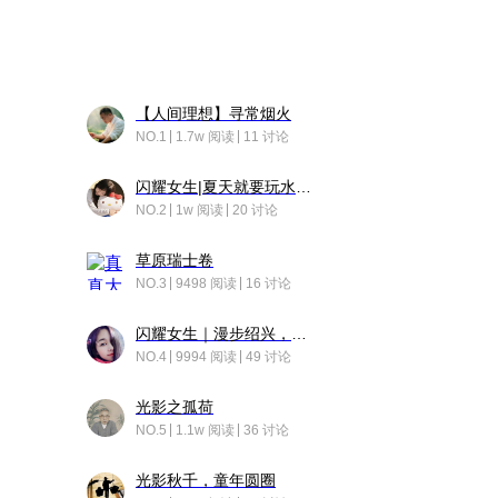
【人间理想】寻常烟火
NO.1
1.7w 阅读
11 讨论
闪耀女生|夏天就要玩水！！
NO.2
1w 阅读
20 讨论
草原瑞士卷
NO.3
9498 阅读
16 讨论
闪耀女生｜漫步绍兴，寻找藏在老街的江南温柔
NO.4
9994 阅读
49 讨论
光影之孤荷
NO.5
1.1w 阅读
36 讨论
光影秋千，童年圆圈