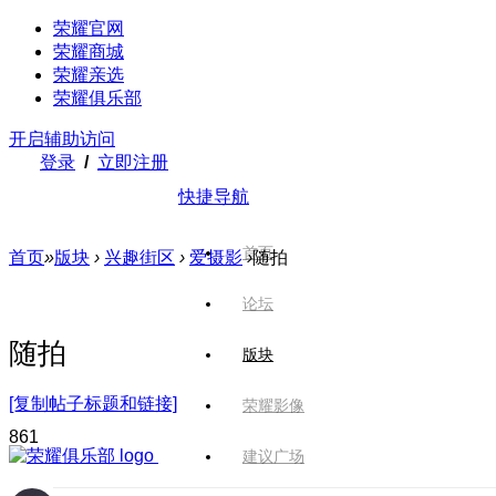
荣耀官网
荣耀商城
荣耀亲选
荣耀俱乐部
开启辅助访问
登录
/
立即注册
快捷导航
首页
首页
»
版块
›
兴趣街区
›
爱摄影
›
随拍
论坛
随拍
版块
[复制帖子标题和链接]
荣耀影像
86
1
建议广场