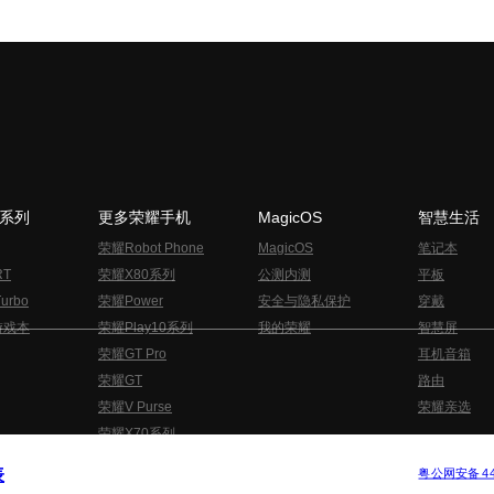
N系列
更多荣耀手机
MagicOS
智慧生活
荣耀Robot Phone
MagicOS
笔记本
RT
荣耀X80系列
公测内测
平板
urbo
荣耀Power
安全与隐私保护
穿戴
游戏本
荣耀Play10系列
我的荣耀
智慧屏
荣耀GT Pro
耳机音箱
荣耀GT
路由
荣耀V Purse
荣耀亲选
荣耀X70系列
与隐私的声明
关于cookies
法律信息
表
版权所有 © 荣耀终端股份有限公司 2020-2026 保留一切权利.
粤公网安备 440