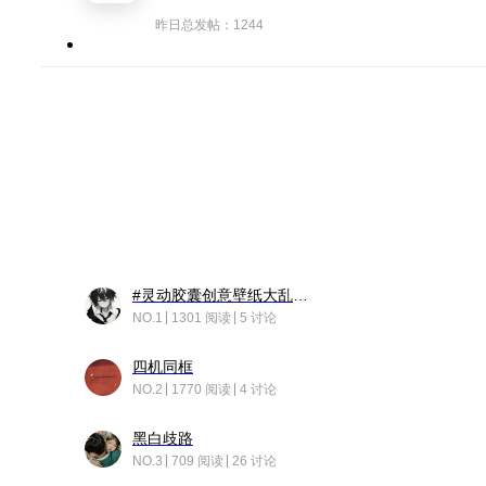
昨日总发帖：1244
#灵动胶囊创意壁纸大乱斗#脑洞不限形式，灵感不分边界，体验追赛的快乐！
NO.1
1301 阅读
5 讨论
四机同框
NO.2
1770 阅读
4 讨论
黑白歧路
NO.3
709 阅读
26 讨论