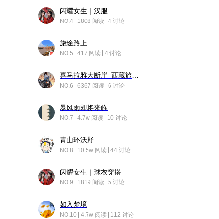
闪耀女生｜汉服
NO.4
1808 阅读
4 讨论
旅途路上
NO.5
417 阅读
4 讨论
喜马拉雅大断崖_西藏旅行日记
NO.6
6367 阅读
6 讨论
暴风雨即将来临
NO.7
4.7w 阅读
10 讨论
青山环沃野
NO.8
10.5w 阅读
44 讨论
闪耀女生｜球衣穿搭
NO.9
1819 阅读
5 讨论
如入梦境
NO.10
4.7w 阅读
112 讨论