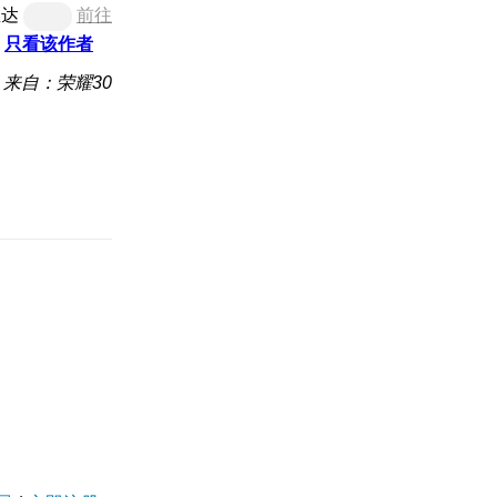
直达
前往
只看该作者
来自：荣耀30