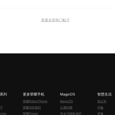
查看全部热门帖子
N系列
更多荣耀手机
MagicOS
智慧生活
荣耀Robot Phone
MagicOS
笔记本
RT
荣耀X80系列
公测内测
平板
urbo
荣耀Power
安全与隐私保护
穿戴