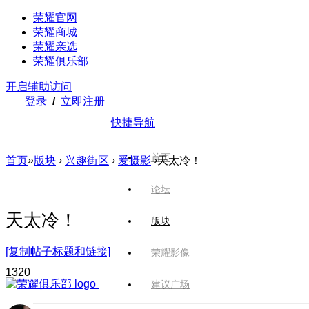
荣耀官网
荣耀商城
荣耀亲选
荣耀俱乐部
开启辅助访问
登录
/
立即注册
快捷导航
首页
首页
»
版块
›
兴趣街区
›
爱摄影
›
天太冷！
论坛
天太冷！
版块
[复制帖子标题和链接]
荣耀影像
132
0
建议广场