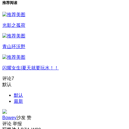
推荐阅读
光影之孤荷
青山环沃野
闪耀女生|夏天就要玩水！！
评论
7
默认
默认
最新
Bowey
沙发
赞
评论
举报