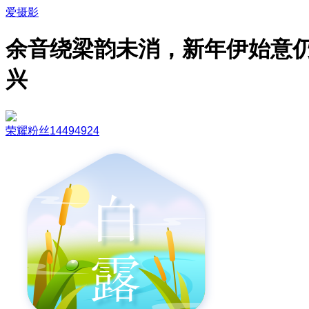
爱摄影
余音绕梁韵未消，新年伊始意
兴
荣耀粉丝14494924