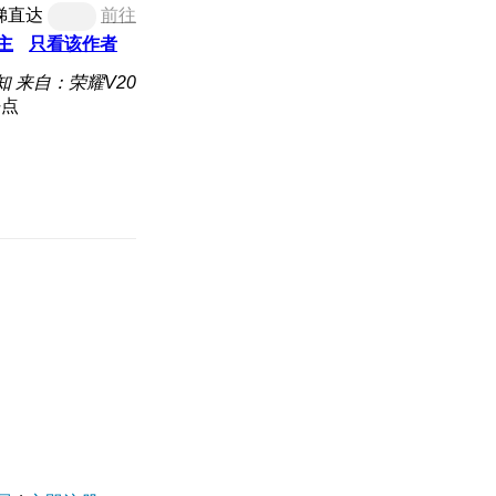
梯直达
前往
主
只看该作者
知
来自：荣耀V20
好点