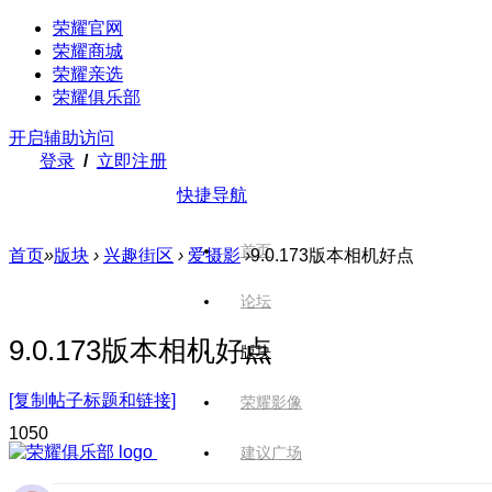
荣耀官网
荣耀商城
荣耀亲选
荣耀俱乐部
开启辅助访问
登录
/
立即注册
快捷导航
首页
首页
»
版块
›
兴趣街区
›
爱摄影
›
9.0.173版本相机好点
论坛
9.0.173版本相机好点
版块
[复制帖子标题和链接]
荣耀影像
105
0
建议广场