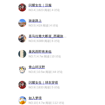
闪耀女生｜汉服
NO.4
1823 阅读
4 讨论
旅途路上
NO.5
419 阅读
4 讨论
喜马拉雅大断崖_西藏旅行日记
NO.6
6389 阅读
6 讨论
暴风雨即将来临
NO.7
4.7w 阅读
10 讨论
青山环沃野
NO.8
10.5w 阅读
44 讨论
闪耀女生｜球衣穿搭
NO.9
1833 阅读
5 讨论
如入梦境
NO.10
4.7w 阅读
112 讨论