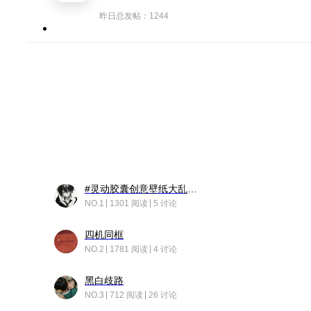
昨日总发帖：1244
#灵动胶囊创意壁纸大乱斗#脑洞不限形式，灵感不分边界，体验追赛的快乐！
NO.1
1301 阅读
5 讨论
四机同框
NO.2
1781 阅读
4 讨论
黑白歧路
NO.3
712 阅读
26 讨论