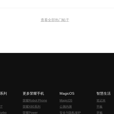
查看全部热门帖子
N系列
更多荣耀手机
MagicOS
智慧生活
荣耀Robot Phone
MagicOS
笔记本
RT
荣耀X80系列
公测内测
平板
urbo
荣耀Power
安全与隐私保护
穿戴