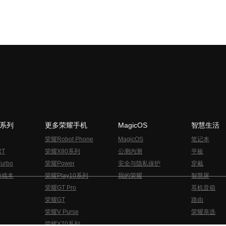
N系列
更多荣耀手机
MagicOS
智慧生活
荣耀Robot Phone
MagicOS
笔记本
RT
荣耀X80系列
公测内测
平板
urbo
荣耀Power
安全与隐私保护
穿戴
游戏本
荣耀Play10系列
我的荣耀
智慧屏
荣耀GT Pro
耳机音箱
荣耀GT
路由
荣耀V Purse
荣耀亲选
荣耀X70系列