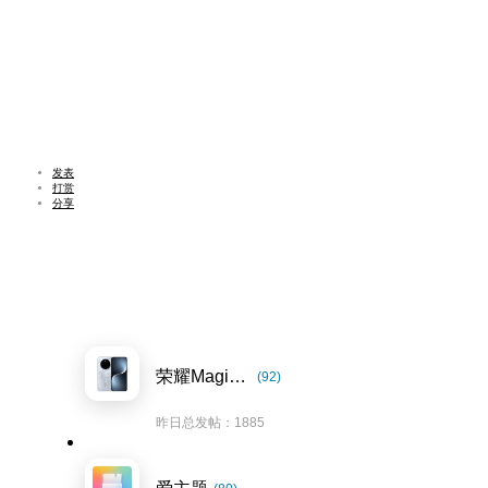
发表
打赏
分享
荣耀Magic7系列
(92)
昨日总发帖：1885