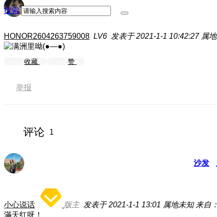
搜索
HONOR2604263759008
LV6
发表于 2021-1-1 10:42:27
属地
收藏
赞
举报
评论
1
沙发
小心说话
版主
发表于 2021-1-1 13:01
属地未知
来自：
滿天红呀！