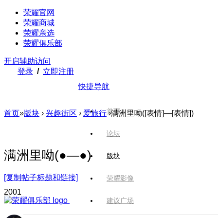
荣耀官网
荣耀商城
荣耀亲选
荣耀俱乐部
开启辅助访问
登录
/
立即注册
快捷导航
首页
首页
»
版块
›
兴趣街区
›
爱旅行
›
满洲里呦([表情]—[表情])
论坛
满洲里呦(●—●)
版块
[复制帖子标题和链接]
荣耀影像
200
1
建议广场