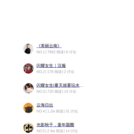
《美丽云南》
NO.1
7882 阅读
6 讨论
闪耀女生｜汉服
NO.2
178 阅读
2 讨论
闪耀女生|夏天就要玩水！！
NO.3
720 阅读
14 讨论
云海日出
NO.4
1.2w 阅读
31 讨论
光影秋千，童年圆圈
NO.5
2.9w 阅读
14 讨论