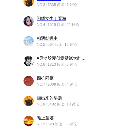
NO.3
7835 阅读
7 讨论
闪耀女生｜看海
NO.4
1015 阅读
22 讨论
相遇朝晖中
NO.5
564 阅读
12 讨论
#灵动胶囊创意壁纸大乱斗#脑洞不限形式，灵感不分边界，体验追赛的快乐！
NO.6
1313 阅读
5 讨论
四机同框
NO.7
2008 阅读
4 讨论
画出来的早晨
NO.8
8402 阅读
13 讨论
滩上童嬉
NO.9
620 阅读
30 讨论