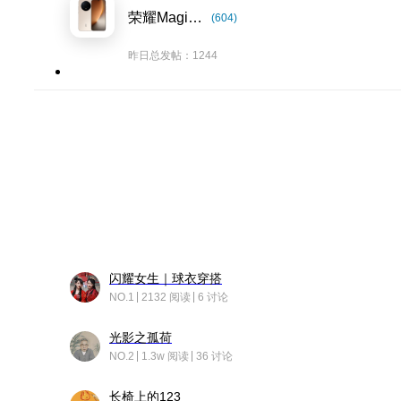
荣耀Magic8系列
(604)
昨日总发帖：1244
闪耀女生｜球衣穿搭
NO.1
2132 阅读
6 讨论
光影之孤荷
NO.2
1.3w 阅读
36 讨论
长椅上的123