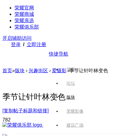
荣耀官网
荣耀商城
荣耀亲选
荣耀俱乐部
开启辅助访问
登录
/
立即注册
快捷导航
首页
首页
»
版块
›
兴趣街区
›
爱摄影
›
季节让针叶林变色
论坛
季节让针叶林变色
版块
[复制帖子标题和链接]
荣耀影像
78
2
建议广场