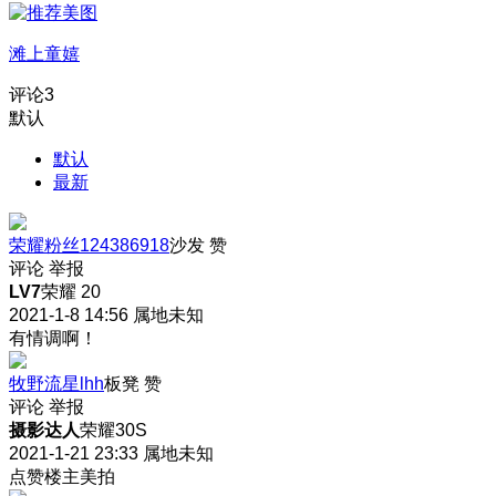
滩上童嬉
评论
3
默认
默认
最新
荣耀粉丝124386918
沙发
赞
评论
举报
LV7
荣耀 20
2021-1-8 14:56
属地未知
有情调啊！
牧野流星lhh
板凳
赞
评论
举报
摄影达人
荣耀30S
2021-1-21 23:33
属地未知
点赞楼主美拍