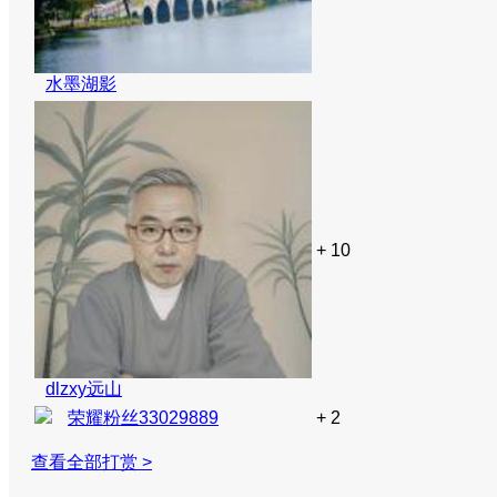
水墨湖影
+ 10
dlzxy远山
荣耀粉丝33029889
+ 2
查看全部打赏 >