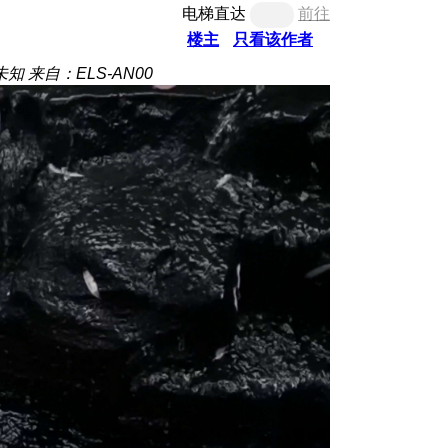
电梯直达
前往
楼主
只看该作者
未知
来自：ELS-AN00