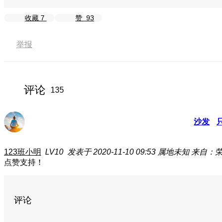
收藏
7
赞
93
举报
评论
135
沙发
123班小明
LV10
发表于 2020-11-10 09:53
属地未知
来自：荣耀
点赞支持！
评论