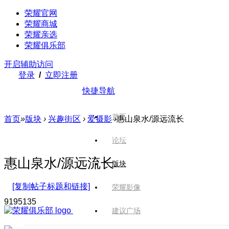
荣耀官网
荣耀商城
荣耀亲选
荣耀俱乐部
开启辅助访问
登录
/
立即注册
快捷导航
首页
首页
»
版块
›
兴趣街区
›
爱摄影
›
惠山泉水/源远流长
论坛
惠山泉水/源远流长
版块
[复制帖子标题和链接]
荣耀影像
9195
135
建议广场