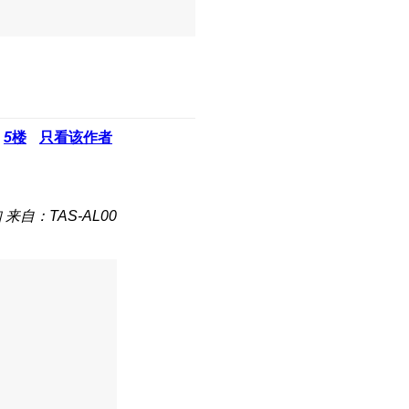
5
楼
只看该作者
知
来自：TAS-AL00