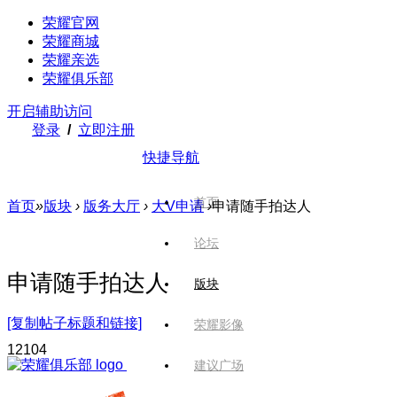
荣耀官网
荣耀商城
荣耀亲选
荣耀俱乐部
开启辅助访问
登录
/
立即注册
快捷导航
首页
首页
»
版块
›
版务大厅
›
大V申请
›
申请随手拍达人
论坛
申请随手拍达人
版块
[复制帖子标题和链接]
荣耀影像
1210
4
建议广场