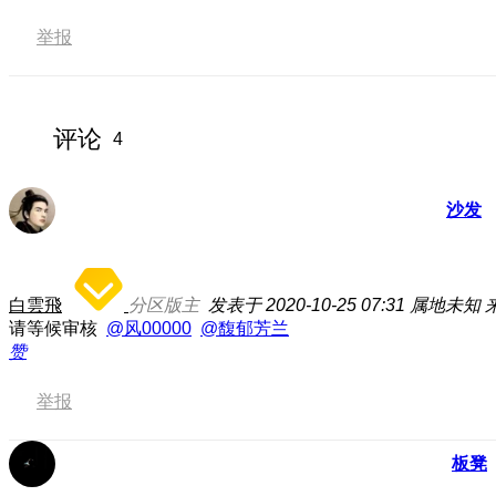
举报
评论
4
沙发
白雲飛
分区版主
发表于 2020-10-25 07:31
属地未知
请等候审核
@风00000
@馥郁芳兰
赞
举报
板凳