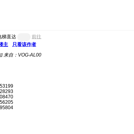
电梯直达
前往
楼主
只看该作者
知
来自：VOG-AL00
153199
328293
308470
256205
895804