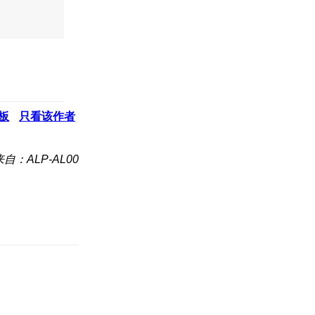
板
只看该作者
来自：ALP-AL00