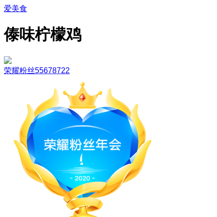
爱美食
傣味柠檬鸡
荣耀粉丝55678722