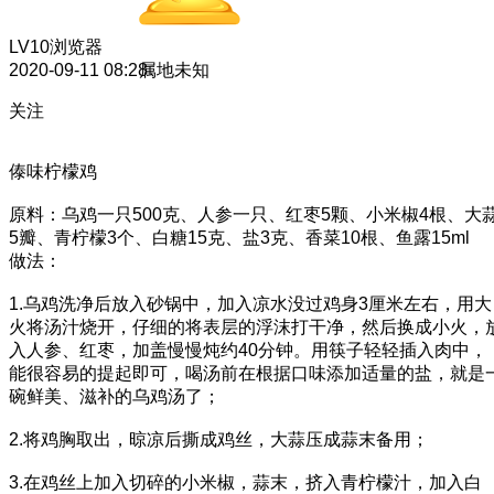
LV10
浏览器
2020-09-11 08:28
属地未知
关注
傣味柠檬鸡
原料：乌鸡一只500克、人参一只、红枣5颗、小米椒4根、大
5瓣、青柠檬3个、白糖15克、盐3克、香菜10根、鱼露15ml
做法：
1.乌鸡洗净后放入砂锅中，加入凉水没过鸡身3厘米左右，用大
火将汤汁烧开，仔细的将表层的浮沫打干净，然后换成小火，
入人参、红枣，加盖慢慢炖约40分钟。用筷子轻轻插入肉中，
能很容易的提起即可，喝汤前在根据口味添加适量的盐，就是
碗鲜美、滋补的乌鸡汤了；
2.将鸡胸取出，晾凉后撕成鸡丝，大蒜压成蒜末备用；
3.在鸡丝上加入切碎的小米椒，蒜末，挤入青柠檬汁，加入白