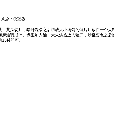
来自：浏览器
块。黄瓜切片，猪肝洗净之后切成大小均匀的薄片后放在一个大
和麻油调成汁。锅里加入油，大火烧热放入猪肝，炒至变色之后
15秒即可。