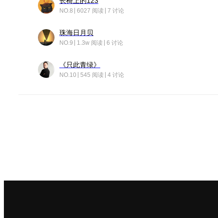
长椅上的123
NO.8
6027 阅读
7 讨论
珠海日月贝
NO.9
1.3w 阅读
6 讨论
《只此青绿》
NO.10
545 阅读
4 讨论