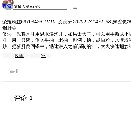
搜索
荣耀粉丝69703426
LV10
发表于 2020-9-3 14:50:38
属地未知
熘肝尖
做法：先将木耳用温水浸泡开，如果太大了，可以用手撕成小
净。用一只碗，倒入生抽，老抽，料酒，糖，胡椒粉，水淀粉
炒。把猪肝倒回锅中，迅速淋入之前调制的汁，大火快速翻炒约
收藏
赞
举报
评论
1