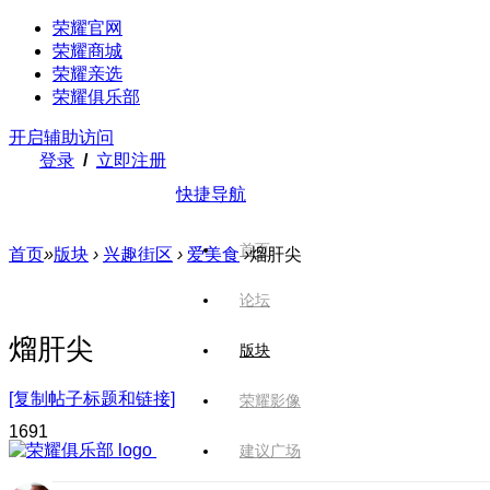
荣耀官网
荣耀商城
荣耀亲选
荣耀俱乐部
开启辅助访问
登录
/
立即注册
快捷导航
首页
首页
»
版块
›
兴趣街区
›
爱美食
›
熘肝尖
论坛
熘肝尖
版块
[复制帖子标题和链接]
荣耀影像
169
1
建议广场