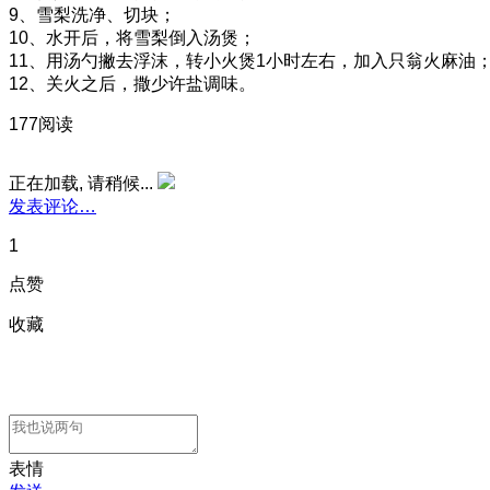
9、雪梨洗净、切块；
10、水开后，将雪梨倒入汤煲；
11、用汤勺撇去浮沫，转小火煲1小时左右，加入只翁火麻油
12、关火之后，撒少许盐调味。
177阅读
正在加载, 请稍候...
发表评论…
1
点赞
收藏
表情