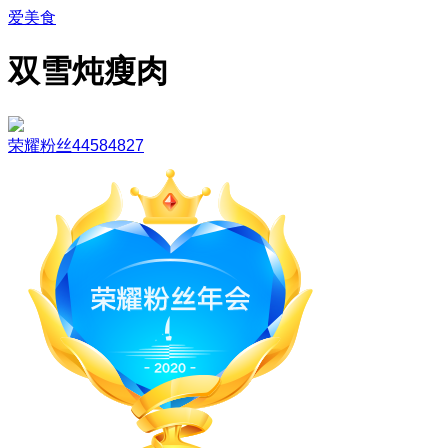
爱美食
双雪炖瘦肉
荣耀粉丝44584827