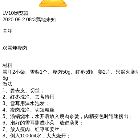
LV10
浏览器
2020-09-2 08:35
属地未知
关注
双雪炖瘦肉
材料
雪耳2小朵、雪梨1个、瘦肉50g、红枣5颗、姜2片、只翁火麻
5g
做法
1、​姜去皮、切丝；
2、红枣洗净、去蒂待用；
3、雪耳用温水泡发；
4、瘦肉洗净、切短粗丝；
5、汤锅烧水，水开后放入瘦肉汆烫，肉稍变色时迅速捞出；
6、泡好的雪耳撕成小朵，放进汤煲；
7、放入瘦肉、红枣和姜丝；
8、倒入1000ml水，大火烧开；