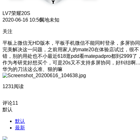
LV7
荣耀20S
2020-06-16 10:56
属地未知
关注
平板上微信无HD版本，平板手机微信不能同时登录，多屏协同
完美解决这一问题，之前用家人的mate20在体验店试过，很不
错，别的用处也不小
最近618逛pdd看matepadpro都到2999了
作为考研党好想买个，可是20s又不支持多屏协同，好纠结啊
华为的刀法这么准、狠的嘛
1231阅读
评论
11
默认
默认
最新