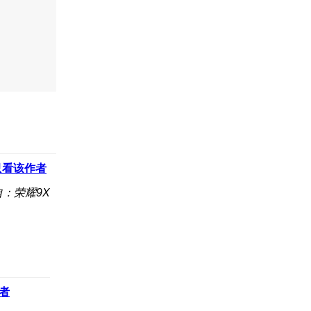
只看该作者
自：荣耀9X
者