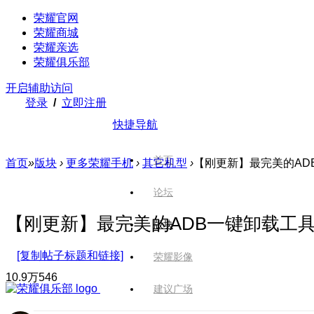
荣耀官网
荣耀商城
荣耀亲选
荣耀俱乐部
开启辅助访问
登录
/
立即注册
快捷导航
首页
首页
»
版块
›
更多荣耀手机
›
其它机型
›
【刚更新】最完美的ADB
论坛
【刚更新】最完美的ADB一键卸载工具，隐
版块
[复制帖子标题和链接]
荣耀影像
10.9万
546
建议广场