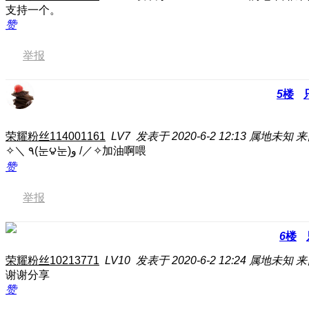
支持一个。
赞
举报
5
楼
荣耀粉丝114001161
LV7
发表于 2020-6-2 12:13
属地未知
来
✧＼ ٩(눈౪눈)و /／✧加油啊喂
赞
举报
6
楼
荣耀粉丝10213771
LV10
发表于 2020-6-2 12:24
属地未知
来
谢谢分享
赞