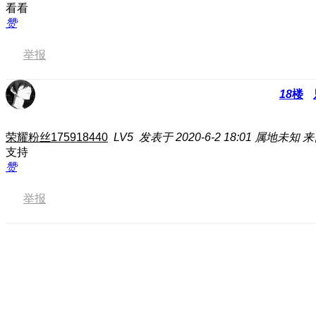
看看
赞
举报
18
楼
荣耀粉丝175918440
LV5
发表于 2020-6-2 18:01
属地未知
来
支持
赞
举报