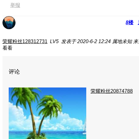
举报
8
楼
荣耀粉丝128312731
LV5
发表于 2020-6-2 12:24
属地未知
来
看看
评论
荣耀粉丝20874788