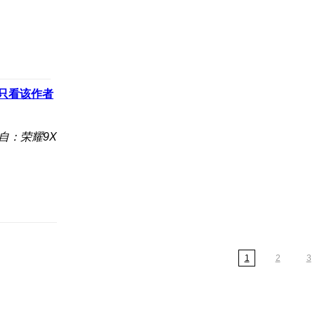
只看该作者
自：荣耀9X
1
2
3