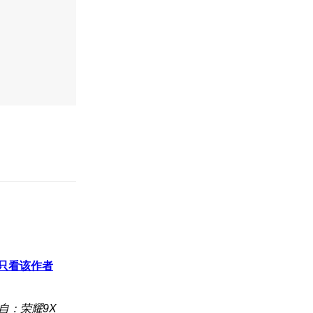
只看该作者
自：荣耀9X