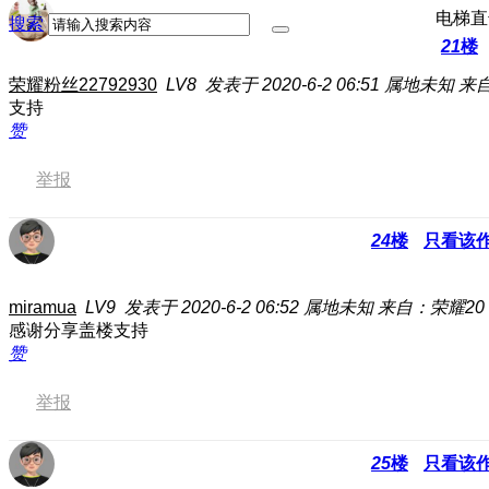
电梯直
搜索
21
楼
荣耀粉丝22792930
LV8
发表于 2020-6-2 06:51
属地未知
来自
支持
赞
举报
24
楼
只看该
miramua
LV9
发表于 2020-6-2 06:52
属地未知
来自：荣耀20 
感谢分享盖楼支持
赞
举报
25
楼
只看该