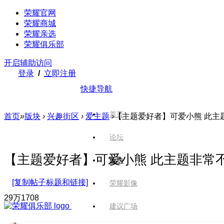
荣耀官网
荣耀商城
荣耀亲选
荣耀俱乐部
开启辅助访问
登录
/
立即注册
快捷导航
首页
首页
»
版块
›
兴趣街区
›
爱主题
›
【主题爱好者】可爱小熊 此主题非
论坛
【主题爱好者】可爱小熊 此主题非常不一般 
版块
[复制帖子标题和链接]
荣耀影像
29万
1708
建议广场