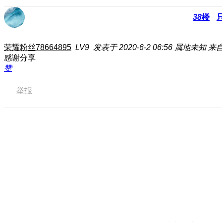
38
楼
荣耀粉丝78664895
LV9
发表于 2020-6-2 06:56
属地未知
来自
感谢分享
赞
举报