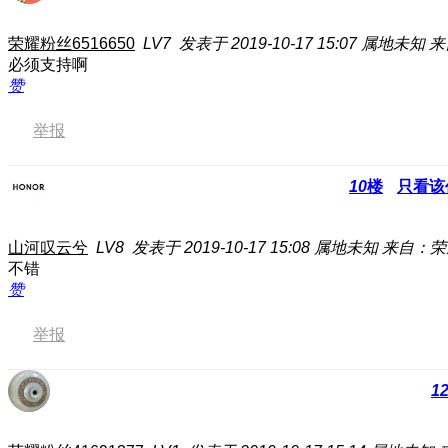
荣耀粉丝6516650
LV7
发表于 2019-10-17 15:07
属地未知
来
必须支持啊
赞
举报
10
楼
只看该
山河叹云兮
LV8
发表于 2019-10-17 15:08
属地未知
来自：荣
不错
赞
举报
1