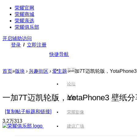
荣耀官网
荣耀商城
荣耀亲选
荣耀俱乐部
开启辅助访问
登录
/
立即注册
快捷导航
首页
首页
»
版块
›
兴趣街区
›
爱主题
›
一加7T迈凯轮版，YotaPhone
论坛
一加7T迈凯轮版，YotaPhone3 壁纸
版块
[复制帖子标题和链接]
荣耀影像
3.2万
313
建议广场