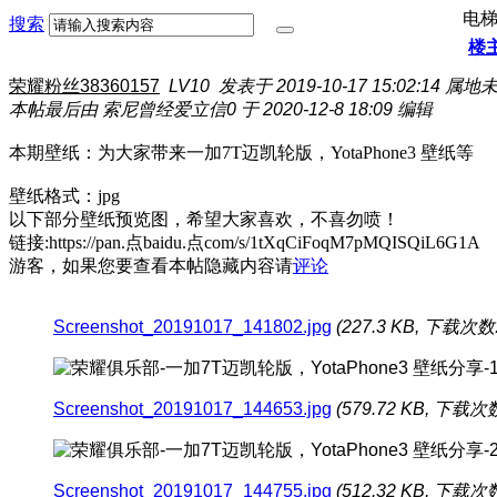
电
搜索
楼
荣耀粉丝38360157
LV10
发表于 2019-10-17 15:02:14
属地
本帖最后由 索尼曾经爱立信0 于 2020-12-8 18:09 编辑
本期壁纸：为大家带来一加7T迈凯轮版，YotaPhone3 壁纸等
壁纸格式：jpg
以下部分壁纸预览图，希望大家喜欢，不喜勿喷！
链接:https://pan.点baidu.点com/s/1tXqCiFoqM7pMQISQiL6G1A
游客，如果您要查看本帖隐藏内容请
评论
Screenshot_20191017_141802.jpg
(227.3 KB, 下载次数:
Screenshot_20191017_144653.jpg
(579.72 KB, 下载次数
Screenshot_20191017_144755.jpg
(512.32 KB, 下载次数