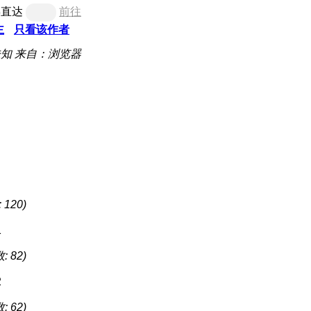
梯直达
前往
主
只看该作者
未知
来自：浏览器
 120)
: 82)
: 62)