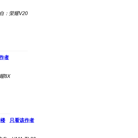
自：荣耀V20
作者
耀8X
2
楼
只看该作者