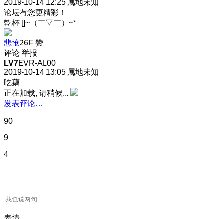
2019-10-14 12:25
属地未知
论坛有您更精彩！
乾杯 []~（￣▽￣）~*
悲怆
26F
赞
评论
举报
LV7
EVR-AL00
2019-10-14 13:05
属地未知
吃藕
正在加载, 请稍候...
发表评论…
90
9
4
表情