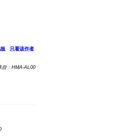
地板
只看该作者
来自：HMA-AL00
0