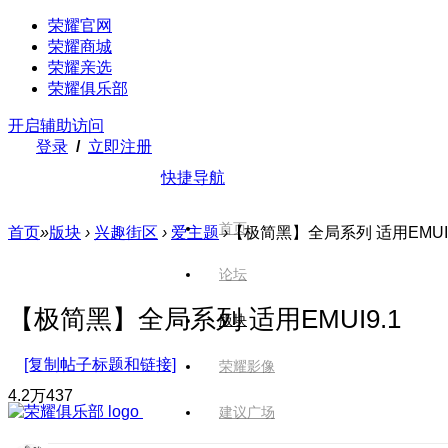
荣耀官网
荣耀商城
荣耀亲选
荣耀俱乐部
开启辅助访问
登录
/
立即注册
快捷导航
首页
首页
»
版块
›
兴趣街区
›
爱主题
›
【极简黑】全局系列 适用EMUI9
论坛
【极简黑】全局系列 适用EMUI9.1
版块
[复制帖子标题和链接]
荣耀影像
4.2万
437
建议广场