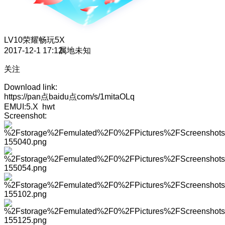
LV10
荣耀畅玩5X
2017-12-1 17:12
属地未知
关注
Download link:
https://pan点baidu点com/s/1mitaOLq
EMUI:5.X hwt
Screenshot: