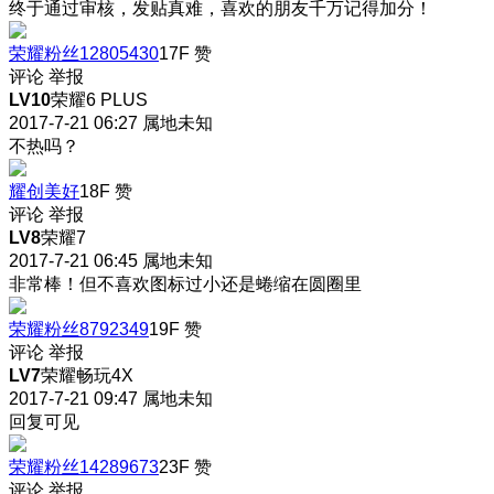
终于通过审核，发贴真难，喜欢的朋友千万记得加分！
荣耀粉丝12805430
17F
赞
评论
举报
LV10
荣耀6 PLUS
2017-7-21 06:27
属地未知
不热吗？
耀创美好
18F
赞
评论
举报
LV8
荣耀7
2017-7-21 06:45
属地未知
非常棒！但不喜欢图标过小还是蜷缩在圆圈里
荣耀粉丝8792349
19F
赞
评论
举报
LV7
荣耀畅玩4X
2017-7-21 09:47
属地未知
回复可见
荣耀粉丝14289673
23F
赞
评论
举报