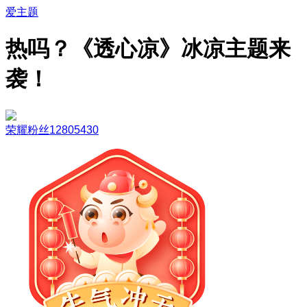
爱主题
热吗？《透心凉》冰凉主题来
袭！
荣耀粉丝12805430