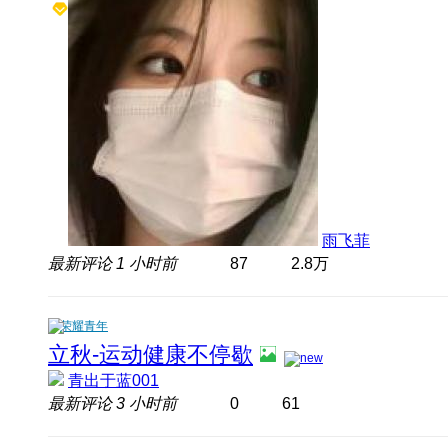
雨飞菲
最新评论
1 小时前
87
2.8万
荣耀青年
立秋-运动健康不停歇
青出于蓝001
最新评论
3 小时前
0
61