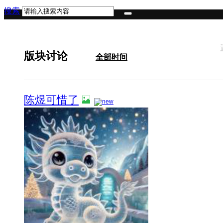
搜索
版块讨论
全部时间
陈煜可惜了