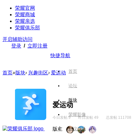
荣耀官网
荣耀商城
荣耀亲选
荣耀俱乐部
开启辅助访问
登录
/
立即注册
快捷导航
首页
首页
»
版块
›
兴趣街区
›
爱运动
论坛
版块
爱运动
荣耀影像
今日发帖 9
昨日发帖 49
总发帖 111708
版主
建议广场