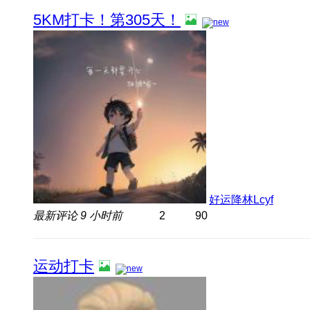
5KM打卡！第305天！
好运降林Lcyf
最新评论
9 小时前
2
90
运动打卡