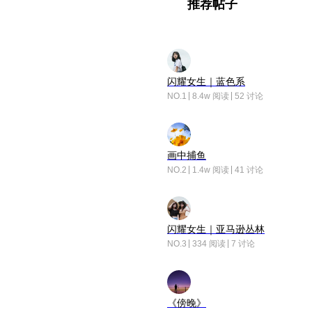
推荐帖子
闪耀女生｜蓝色系
NO.1
8.4w 阅读
52 讨论
画中捕鱼
NO.2
1.4w 阅读
41 讨论
闪耀女生｜亚马逊丛林
NO.3
334 阅读
7 讨论
《傍晚》